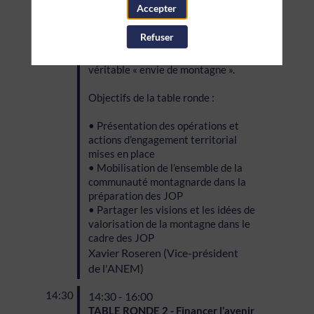
Accepter
d’expérimenter des solutions
innovantes au service de leur avenir
Refuser
et de faire émerger, notamment
auprès des jeunes générations, une
véritable « envie de montagne ».
Objectifs de la table ronde :
• Présentation des opérations et
actions d’engagement territorial
mises en place
• Mobilisation de l’ensemble de la
communauté montagnarde dans la
préparation des JOP
• Partager les visions et les idées de
valorisation de la montagne dans le
cadre des JOP
Xavier
Roseren
(
Vice-président
de l'ANEM
)
14:30
14:30 - 16:00
TABLE RONDE 2 - Financer l’avenir