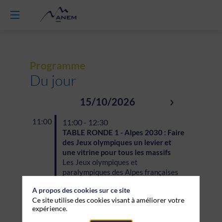
Programme
Du jour
15/10/2026
11:00
11:00 - 12:30
TABLE RONDE 1 - Alpes 2030 : Faire
des Jeux olympiques un levier et
une vitrine pour tous les massifs
Les Jeux olympiques et
paralympiques des Alpes françaises
2030 constituent un événement
A propos des cookies sur ce site
structurant pour les territoires de
Ce site utilise des cookies visant à améliorer votre
montagne et l’ensemble des massifs.
expérience.
Ils offrent une opportunité unique de
renforcer leur attractivité,